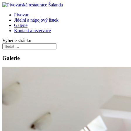
Pivovar
Jídelní a nápojový lístek
Galerie
Kontakt a rezervace
Vyberte stránku
Galerie