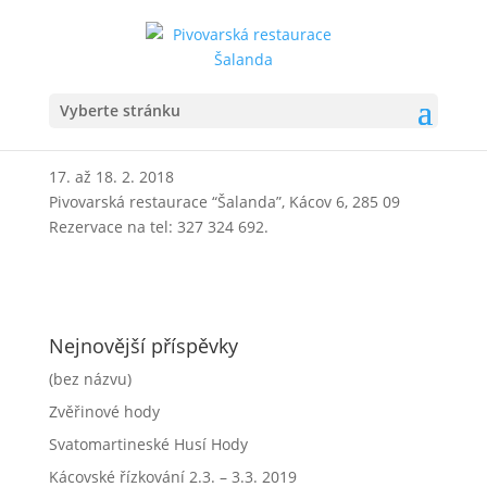
VALENTÝNSKÉ STEAKOVÉ HODY
31. Led 2018
Vyberte stránku
17. až 18. 2. 2018
Pivovarská restaurace “Šalanda”, Kácov 6, 285 09
Rezervace na tel: 327 324 692.
Nejnovější příspěvky
(bez názvu)
Zvěřinové hody
Svatomartineské Husí Hody
Kácovské řízkování 2.3. – 3.3. 2019