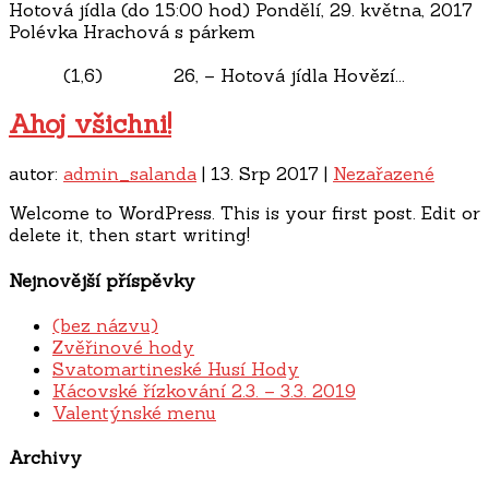
Hotová jídla (do 15:00 hod) Pondělí, 29. května, 2017
Polévka Hrachová s párkem
(1,6) 26, – Hotová jídla Hovězí...
Ahoj všichni!
autor:
admin_salanda
|
13. Srp 2017
|
Nezařazené
Welcome to WordPress. This is your first post. Edit or
delete it, then start writing!
Nejnovější příspěvky
(bez názvu)
Zvěřinové hody
Svatomartineské Husí Hody
Kácovské řízkování 2.3. – 3.3. 2019
Valentýnské menu
Archivy